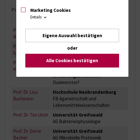
Projektpartner
Marketing Cookies
Details
Prof. Dr. Mirko
Universität Rostock
Eigene Auswahl bestätigen
Basen
Abteilung Mikrobiologie
Prof. Dr. Thomas
Universität Greifswald
oder
Schweder
Pharmazeutische Biotechnologie
Alle Cookies bestätigen
PD. Dr. Björn
Forschungsinstitut für
Kuhla
Nutztierbiologie
Ernährungsbiochemie
Dummerstorf
Prof. Dr. Lisa
Hochschule Neubrandenburg
Bachmann
FB Agarwirtschaft und
Lebensmittelwissenschaften
Prof. Dr. Tim Urich
Universität Greifswald
AG Bakterienphysiologie
Prof. Dr. Dörte
Universität Greifswald
Becher
AG Mikrobielle Proteomik