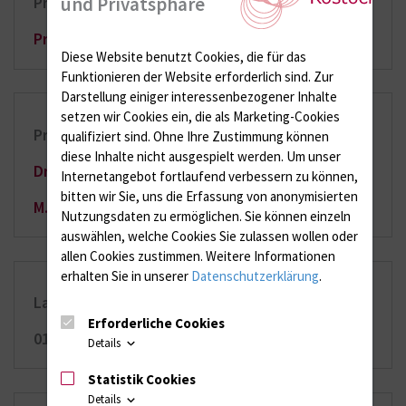
und Privatsphäre
Projektleitung
Prof. Dr. Bernd Kreikemeyer
Diese Website benutzt Cookies, die für das
Funktionieren der Website erforderlich sind.
Zur
Darstellung einiger interessenbezogener Inhalte
setzen wir Cookies ein, die als Marketing-Cookies
Projektmitarbeiterinnen
qualifiziert sind. Ohne Ihre Zustimmung können
diese Inhalte nicht ausgespielt werden.
Um unser
Dr. Anne Breitrück (PostDoc)
Internetangebot fortlaufend verbessern zu können,
bitten wir Sie, uns die Erfassung von anonymisierten
M.Sc. Annely Seyfarth (PhD)
Nutzungsdaten zu ermöglichen.
Sie können einzeln
auswählen, welche Cookies Sie zulassen wollen oder
allen Cookies zustimmen. Weitere Informationen
erhalten Sie in unserer
Datenschutzerklärung
.
Laufzeit
Erforderliche Cookies
01.04.2025 – 31.03.2029
Details
Statistik Cookies
Details