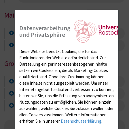
Main Topics
Datenverarbeitung
Microbiological pre-analysis
und Privatsphäre
Applied microbiology and hygiene
Diese Website benutzt Cookies, die für das
Funktionieren der Website erforderlich sind.
Zur
Group
Darstellung einiger interessenbezogener Inhalte
setzen wir Cookies ein, die als Marketing-Cookies
qualifiziert sind. Ohne Ihre Zustimmung können
Group leader
diese Inhalte nicht ausgespielt werden.
Um unser
Internetangebot fortlaufend verbessern zu können,
Team
bitten wir Sie, uns die Erfassung von anonymisierten
Nutzungsdaten zu ermöglichen.
Sie können einzeln
Alumni
auswählen, welche Cookies Sie zulassen wollen oder
allen Cookies zustimmen. Weitere Informationen
erhalten Sie in unserer
Datenschutzerklärung
.