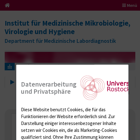
Menü
Institut für Medizinische Mikrobiologie,
Virologie und Hygiene
Department für Medizinische Labordiagnostik
Infos
Hinweise und Daten
Klinisch-mikrobiologische und
Datenverarbeitung
hygienische Hinweise und Daten
und Privatsphäre
Diese Website benutzt Cookies, die für das
Funktionieren der Website erforderlich sind.
Zur
Surveillance nach § 23
Darstellung einiger interessenbezogener Inhalte
Infektionsschutzgesetz
setzen wir Cookies ein, die als Marketing-Cookies
qualifiziert sind. Ohne Ihre Zustimmung können