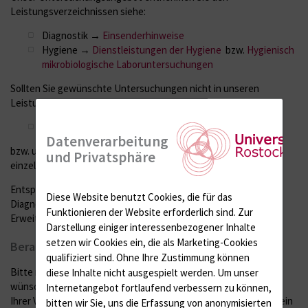
Leistungsverzeichnissen siehe:
Diagnostik →
Einsenderhinweise
Hygiene →
Dienstleistungen der Hygiene
bzw.
Hygienisch
mikrobiologische Laboruntersuchungen
Sollten Sie gewünschte Untersuchungen nicht in unseren
Leistungsverzeichnissen finden, rufen Sie uns bitte unter
Telefon:
0381 494-5901
Datenverarbeitung
bzw. unter einer der unten aufgeführten Telefonnummern der
und Privatsphäre
einzelnen Laborbereiche an.
Entsprechend den Entwicklungen in der mikrobiologischen
Diese Website benutzt Cookies, die für das
Diagnostik ist unser Untersuchungsspektrum ständigen
Funktionieren der Website erforderlich sind.
Zur
Erweiterungen und Veränderungen unterworfen.
Darstellung einiger interessenbezogener Inhalte
setzen wir Cookies ein, die als Marketing-Cookies
Beratung
qualifiziert sind. Ohne Ihre Zustimmung können
Bitte rufen Sie uns ebenfalls an, wenn Sie eine Beratung
diese Inhalte nicht ausgespielt werden.
Um unser
wünschen sollten, z. B. welche Untersuchungen zur Abklärung
Internetangebot fortlaufend verbessern zu können,
Ihrer Verdachtsdiagnose am ehesten bzw. zusätzlich indiziert sein
bitten wir Sie, uns die Erfassung von anonymisierten