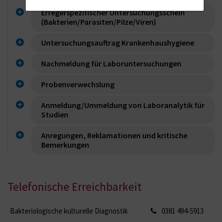
Erregerspezifischer Untersuchungsschein
(Bakterien/Parasiten/Pilze/Viren)
Untersuchungsauftrag Krankenhaushygiene
Nachmeldung für Laboruntersuchungen
Probenverwechslung
Anmeldung/Ummeldung von Laboranalytik für
Studien
Anregungen, Reklamationen und kritische
Bemerkungen
Telefonische Erreichbarkeit
Bakteriologische kulturelle Diagnostik
0381 494-5913