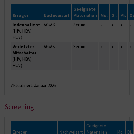
Geeignete
Erreger
Nachweisart
Materialien
Mo.
Di.
Mi.
D
Indexpatient
AG/AK
Serum
x
x
x
x
(HIV, HBV,
HCV)
Verletzter
AG/AK
Serum
x
x
x
x
Mitarbeiter
(HIV, HBV,
HCV)
Aktualisiert: Januar 2025
Screening
Geeignete
Erreger
Nachweisart
Materialien
Mo.
Di.