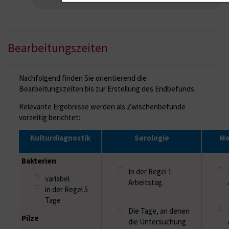
Bearbeitungszeiten
Nachfolgend finden Sie orientierend die
Bearbeitungszeiten bis zur Erstellung des Endbefunds.
Relevante Ergebnisse werden als Zwischenbefunde
vorzeitig berichtet:
Kulturdiagnostik
Serologie
Mo
Bakterien
In der Regel 1
variabel
Arbeitstag.
in der Regel 5
Tage
Die Tage, an denen
Pilze
die Untersuchung