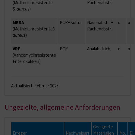
(Methicillinresistente
Rachenabstr.
S. aureus
)
MRSA
PCR+Kultur
Nasenabstr. +
x
x
(Methicillinresistente
S.
Rachenabstr.
aureus
)
VRE
PCR
Analabstrich
x
x
(Vancomycinresistente
Enterokokken)
Aktualisiert: Februar 2025
Ungezielte, allgemeine Anforderungen
Geeignete
Erreger
Nachweisart
Materialien
Mo.
Di.