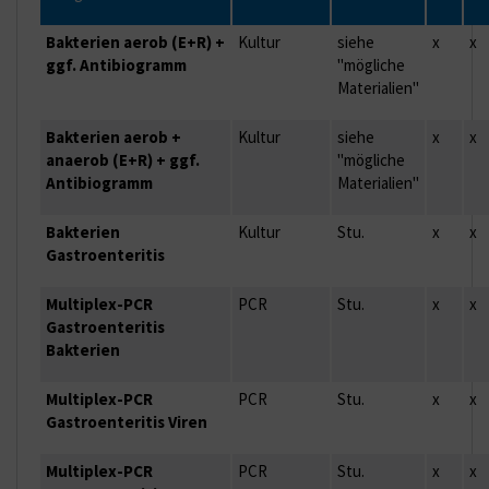
Bakterien aerob (E+R) +
Kultur
siehe
x
x
ggf. Antibiogramm
"mögliche
Materialien"
Bakterien aerob +
Kultur
siehe
x
x
anaerob (E+R) + ggf.
"mögliche
Antibiogramm
Materialien"
Bakterien
Kultur
Stu.
x
x
Gastroenteritis
Multiplex-PCR
PCR
Stu.
x
x
Gastroenteritis
Bakterien
Multiplex-PCR
PCR
Stu.
x
x
Gastroenteritis Viren
Multiplex-PCR
PCR
Stu.
x
x