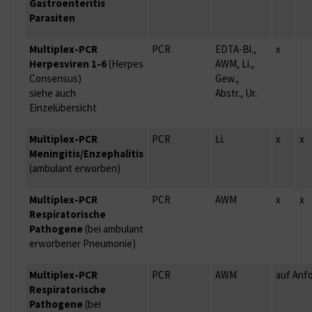
Gastroenteritis
Parasiten
Multiplex-PCR
PCR
EDTA-Bl.,
x
Herpesviren 1-6
(Herpes
AWM, Li.,
Consensus)
Gew.,
siehe auch
Abstr., Ur.
Einzelübersicht
Multiplex-PCR
PCR
Li.
x
x
Meningitis/Enzephalitis
(ambulant erworben)
Multiplex-PCR
PCR
AWM
x
x
Respiratorische
Pathogene
(bei ambulant
erworbener Pneumonie)
Multiplex-PCR
PCR
AWM
auf Anf
Respiratorische
Pathogene
(bei