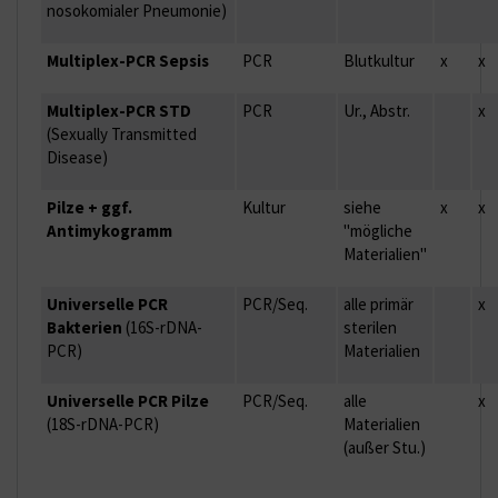
nosokomialer Pneumonie)
Multiplex-PCR Sepsis
PCR
Blutkultur
x
x
Multiplex-PCR STD
PCR
Ur., Abstr.
x
(Sexually Transmitted
Disease)
Pilze + ggf.
Kultur
siehe
x
x
Antimykogramm
"mögliche
Materialien"
Universelle PCR
PCR/Seq.
alle primär
x
Bakterien
(16S-rDNA-
sterilen
PCR)
Materialien
Universelle PCR Pilze
PCR/Seq.
alle
x
(18S-rDNA-PCR)
Materialien
(außer Stu.)