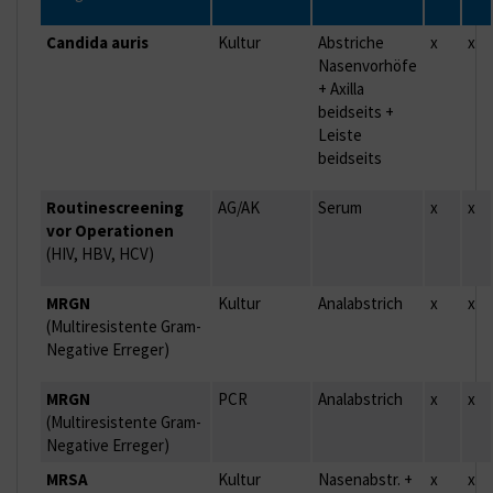
Candida auris
Kultur
Abstriche
x
x
Nasenvorhöfe
+ Axilla
beidseits +
Leiste
beidseits
Routinescreening
AG/AK
Serum
x
x
vor Operationen
(HIV, HBV, HCV)
MRGN
Kultur
Analabstrich
x
x
(Multiresistente Gram-
Negative Erreger)
MRGN
PCR
Analabstrich
x
x
(Multiresistente Gram-
Negative Erreger)
MRSA
Kultur
Nasenabstr. +
x
x