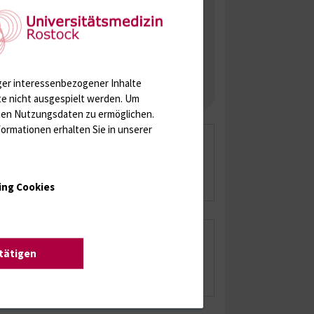
Weitere Hinweise
Diagnostik
Untersuchungsformulare
und Beratung
ger interessenbezogener Inhalte
Routinediagnostik IMIKRO
te nicht ausgespielt werden.
Um
rten Nutzungsdaten zu ermöglichen.
ormationen erhalten Sie in unserer
Formulare der Hygiene
Mehr Infos
ing Cookies
Formulare der Forschung
stätigen
Mehr Infos