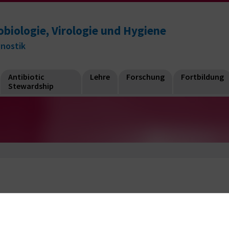
obiologie, Virologie und Hygiene
gnostik
Antibiotic
Lehre
Forschung
Fortbildung
Stewardship