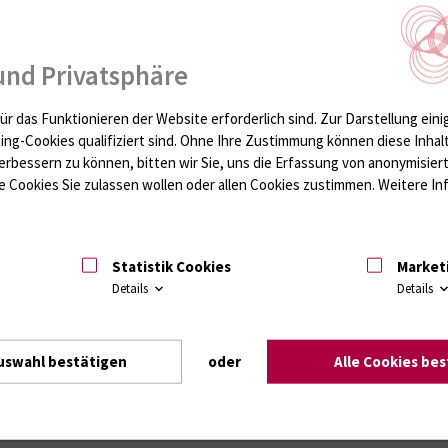
(Bakterien/Parasiten/Pilze/Viren)
und Privatsphäre
schein (Bakterien/Parasiten/Pilze/Viren)
ür das Funktionieren der Website erforderlich sind.
Zur Darstellung eini
ushygiene
ting-Cookies qualifiziert sind. Ohne Ihre Zustimmung können diese Inhal
erbessern zu können, bitten wir Sie, uns die Erfassung von anonymisie
hungen
 Cookies Sie zulassen wollen oder allen Cookies zustimmen. Weitere Inf
nalytik für Studien
Statistik Cookies
Market
Details
Details
kritische Bemerkungen
uswahl bestätigen
oder
Alle Cookies be