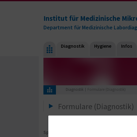
Institut für Medizinische Mikr
Department für Medizinische Labordia
Diagnostik
Hygiene
Infos
Diagnostik
Formulare (Diagnostik)
Formulare (Diagnostik)
Spezielle Formulare