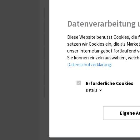
Allgemeiner Untersuchungsschein 
Datenverarbeitung 
Erregerspezifischer Untersuchungs
Diese Website benutzt Cookies, die f
Untersuchungsauftrag Krankenha
setzen wir Cookies ein, die als Marke
unser Internetangebot fortlaufend v
Nachmeldung für Laboruntersuc
Sie können einzeln auswählen, welche
Datenschutzerklärung
.
Probenverwechslung
Anmeldung/Ummeldung von Labora
Erforderliche Cookies
Details
Anregungen, Reklamationen und 
Eigene A