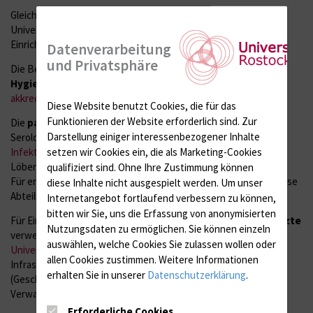
Gleichrangig betreut das IMIKRO die Kliniken und Zentren der
Universitätsmedizin Rostock und andere medizinische
Einrichtungen in allen Belangen der
Krankenhaus­hygiene
.
Datenverarbeitung
und Privatsphäre
Die Bereiche für
Medizinische Mikrobiologie, Virologie und
Hygiene
sind für ihr diagnostisches Dienstleistungsspektrum
akkreditiert
.
Diese Website benutzt Cookies, die für das
Funktionieren der Website erforderlich sind.
Zur
Die
parasitologische Diagnostik
(bis auf die Toxoplasmose-
Darstellung einiger interessenbezogener Inhalte
Serologie) wird von der
Abteilung für Tropenmedizin und
Infektionskrankheiten
(Leitung: PD Dr. med. habil. Micha
setzen wir Cookies ein, die als Marketing-Cookies
Löbermann; Tel.: 494-7511) angeboten.
qualifiziert sind. Ohne Ihre Zustimmung können
Für entsprechende Fragestellungen verweisen wir daher an diese
diese Inhalte nicht ausgespielt werden.
Um unser
Abteilung.
Internetangebot fortlaufend verbessern zu können,
bitten wir Sie, uns die Erfassung von anonymisierten
Für Einsendungen aus dem Bereich der
niedergelassenen Ärzte
Nutzungsdaten zu ermöglichen.
Sie können einzeln
verweisen wir auf die
Medizinischen Versorgungszentren der
auswählen, welche Cookies Sie zulassen wollen oder
Universitätsmedizin Rostock
, die unter Nutzung unserer
allen Cookies zustimmen. Weitere Informationen
Infrastruktur mikrobiologische Diagnostik anbieten
erhalten Sie in unserer
Datenschutzerklärung
.
(Geschäftsführung Jörn Heins, Tel. 494-5153, Prokuristin und
Verwaltungsleitung Daniela Kolm-Anders, Tel. 494-5166).
Erforderliche Cookies