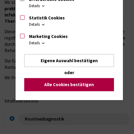
Wir stehen darüber hinaus für
jegliche Fachauskünfte
zur
Details
praktischen Hygiene, mikrobiologischen Diagnostik
und
infektiologischen Präventation
sowie
antimikrobiellen
Statistik Cookies
Therapie
im Rahmen unserer Kompetenz gerne zur Verfügung.
Details
Dieses Informationsangebot gilt selbstverständlich auch für alle
Marketing Cookies
regelhaften Einsender, insbesondere wenn sie Fragen haben, die
Details
durch die
Einsenderhinweise
, den
Leistungskatalog
oder unsere
Befundkommentare nicht beantwortet werden.
Eigene Auswahl bestätigen
Die für diese Auskünfte relevanten Dienstzeiten und
Kontaktadressen entnehmen Sie bitte den folgenden Seiten.
oder
Wir freuen uns, Ihnen helfen zu können.
Alle Cookies bestätigen
Inhaltsverzeichnis
Routinediagnostik