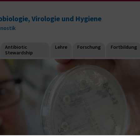
obiologie, Virologie und Hygiene
gnostik
Antibiotic
Lehre
Forschung
Fortbildung
Stewardship