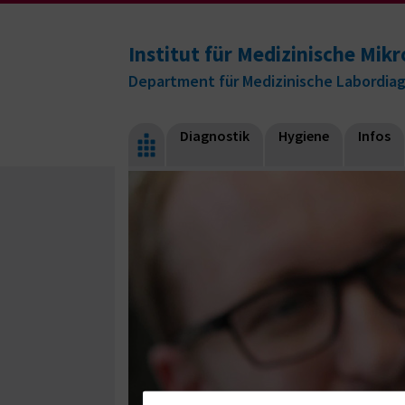
Institut für Medizinische Mikr
Department für Medizinische Labordia
Diagnostik
Hygiene
Infos