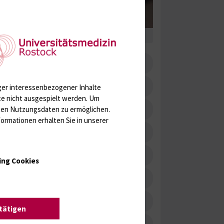
Akkreditierung
Formulare
ger interessenbezogener Inhalte
te nicht ausgespielt werden.
Um
Einsenderhinweise
rten Nutzungsdaten zu ermöglichen.
ormationen erhalten Sie in unserer
Basishygieneordnung
Hygienemerkblätter
ing Cookies
Intranet IMIKRO (intern)
Kontakt
stätigen