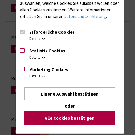
auswählen, welche Cookies Sie zulassen wollen oder
Mehr Infos
allen Cookies zustimmen. Weitere Informationen
erhalten Sie in unserer
Datenschutzerklärung
.
Erforderliche Cookies
Materialtransportgefäße
Details
Mehr Infos
Statistik Cookies
Details
Marketing Cookies
Details
Bearbeitungszeiten
Mehr Infos
Eigene Auswahl bestätigen
oder
Alle Cookies bestätigen
Rufbereitschaft/Notfalldiagnostik
Mehr Infos