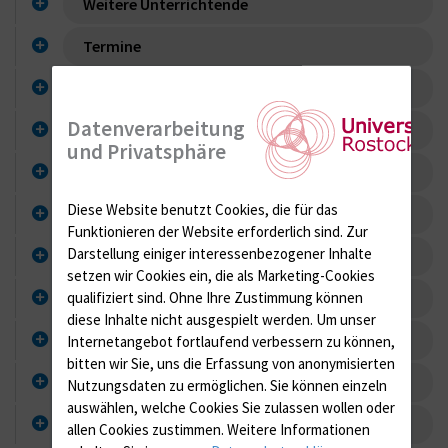
Weitere Unterrichtende
Termine
Ort
Datenverarbeitung
Voraussetzungen für die Teilnahme
und Privatsphäre
Umfang des Unterrichts
Diese Website benutzt Cookies, die für das
Teilnehmerzahl
Funktionieren der Website erforderlich sind.
Zur
Darstellung einiger interessenbezogener Inhalte
Arbeitsunterlagen
setzen wir Cookies ein, die als Marketing-Cookies
qualifiziert sind. Ohne Ihre Zustimmung können
Anmeldung
diese Inhalte nicht ausgespielt werden.
Um unser
Teilnahmegebühren
Internetangebot fortlaufend verbessern zu können,
bitten wir Sie, uns die Erfassung von anonymisierten
Themenkatalog
Nutzungsdaten zu ermöglichen.
Sie können einzeln
auswählen, welche Cookies Sie zulassen wollen oder
Curriculum
allen Cookies zustimmen. Weitere Informationen