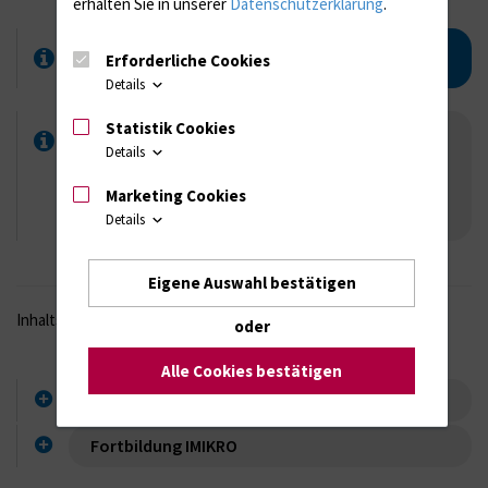
erhalten Sie in unserer
Datenschutzerklärung
.
Neue Termine für 2027!
Erforderliche Cookies
Details
Statistik Cookies
Der Kurs wird durch das
Institut für
Details
Medizinische Mikrobiologie, Virologie und
Hygiene
der Universitätsmedizin Rostock
Marketing Cookies
ausgerichtet.
Details
Eigene Auswahl bestätigen
Inhaltsverzeichnis
oder
Alle Cookies bestätigen
Hygienische Fortbildung
Fortbildung IMIKRO