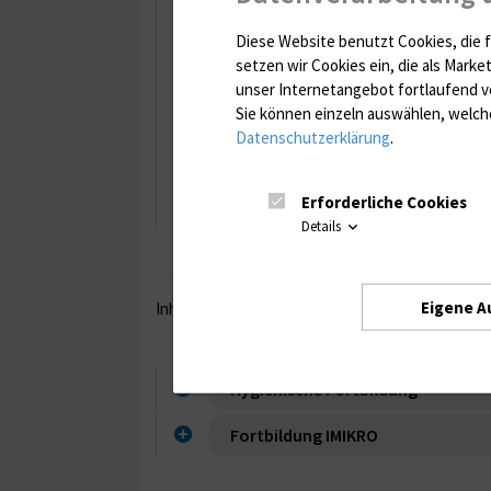
Bei Interesse melden Sie sich bitte 
Diese Website benutzt Cookies, die f
setzen wir Cookies ein, die als Marke
0381 / 494 5014
unser Internetangebot fortlaufend v
Sie können einzeln auswählen, welche
bzw. schicken eine E-Mail an:
Datenschutzerklärung
.
hygienefachkraft{bei}med.un
Ihre
Hygienefachkräfte
Erforderliche Cookies
Details
Eigene A
Inhaltsverzeichnis
Hygienische Fortbildung
Fortbildung IMIKRO