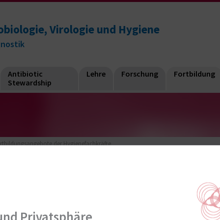
obiologie, Virologie und Hygiene
gnostik
Antibiotic
Lehre
Forschung
Fortbildung
Stewardship
rtbildungsangebote der Hygienefachkräfte
er Hygienefachkräfte
und Privatsphäre