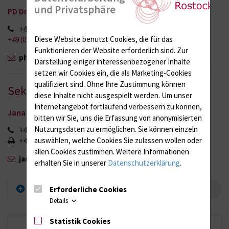
und Privatsphäre
PD Dr. med. habil. Philipp Warnke
+49 (0) 381 494 5900
Diese Website benutzt Cookies, die für das
+49 (0) 381 494 5902
Funktionieren der Website erforderlich sind.
Zur
philipp.warnke{bei}med.uni-rostock.de
Darstellung einiger interessenbezogener Inhalte
setzen wir Cookies ein, die als Marketing-Cookies
qualifiziert sind. Ohne Ihre Zustimmung können
Sekretariat
diese Inhalte nicht ausgespielt werden.
Um unser
Internetangebot fortlaufend verbessern zu können,
Jana Spaller
bitten wir Sie, uns die Erfassung von anonymisierten
Nutzungsdaten zu ermöglichen.
Sie können einzeln
+49 (0) 381 494 5901
auswählen, welche Cookies Sie zulassen wollen oder
+49 (0) 381 494 5902
allen Cookies zustimmen. Weitere Informationen
jana.spaller{bei}med.uni-rostock.de
erhalten Sie in unserer
Datenschutzerklärung
.
Wegbeschreibung
Erforderliche Cookies
Details
Statistik Cookies
Unser Team