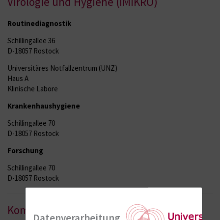
Virologie und Hygiene (IMIKRO)
Routinediagnostik
Schillingallee 36
D-18057 Rostock
Universitäres Notfallzentrum (UNZ)
Haus A
Klinische Labore
Krankenhaushygiene
Schillingallee 70
D-18057 Rostock
Forschung
Schillingallee 70
D-18057 Rostock
Kommissarischer Institutsleiter
Datenverarbeitung