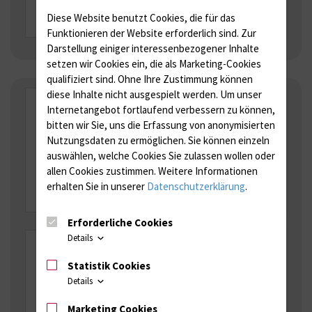
Mehr Infos
Diese Website benutzt Cookies, die für das
Funktionieren der Website erforderlich sind.
Zur
Darstellung einiger interessenbezogener Inhalte
setzen wir Cookies ein, die als Marketing-Cookies
qualifiziert sind. Ohne Ihre Zustimmung können
diese Inhalte nicht ausgespielt werden.
Um unser
Kamerateams
Internetangebot fortlaufend verbessern zu können,
bitten wir Sie, uns die Erfassung von anonymisierten
Hygieneregeln für
Nutzungsdaten zu ermöglichen.
Sie können einzeln
Kamerateams und Fotos
auswählen, welche Cookies Sie zulassen wollen oder
allen Cookies zustimmen. Weitere Informationen
Mehr Infos
erhalten Sie in unserer
Datenschutzerklärung
.
Erforderliche Cookies
Details
MRSA
Statistik Cookies
MRSA-Dekontamination und Folgeabstriche
Details
Mehr Infos
Marketing Cookies