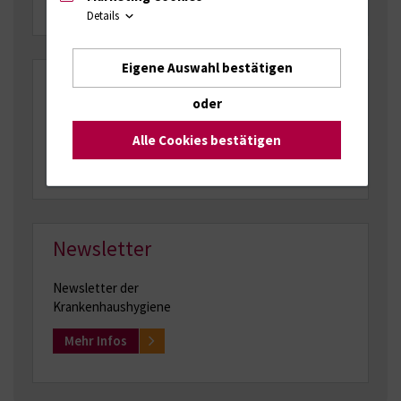
Details
Eigene Auswahl bestätigen
Mukoviszidose
oder
Isolierung bei Cystischer Fibrose (Mukoviszidose)
Alle Cookies bestätigen
Mehr Infos
Newsletter
Newsletter der
Krankenhaushygiene
Mehr Infos