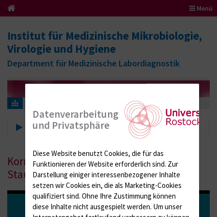
Menü
Institut für Medizinische Mikrobiologie,
Virologie und Hygiene
Department für Medizinische Labordiagnostik
Hygiene
Lehrfilme
Datenverarbeitung
und Privatsphäre
Lehrfilme
Diese Website benutzt Cookies, die für das
Korrekte Handhabung eines
Funktionieren der Website erforderlich sind.
Zur
Stauschlauchs
Darstellung einiger interessenbezogener Inhalte
setzen wir Cookies ein, die als Marketing-Cookies
qualifiziert sind. Ohne Ihre Zustimmung können
diese Inhalte nicht ausgespielt werden.
Um unser
Internetangebot fortlaufend verbessern zu können,