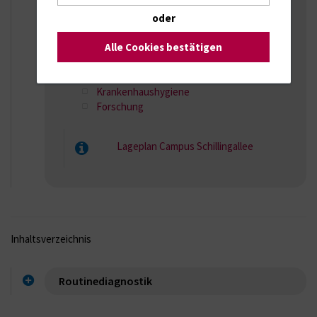
Schillingallee 36
oder
Routinediagnostik
Alle Cookies bestätigen
Haus Z
Schillingallee 70
Krankenhaushygiene
Forschung
Lageplan Campus Schillingallee
Inhaltsverzeichnis
Routinediagnostik