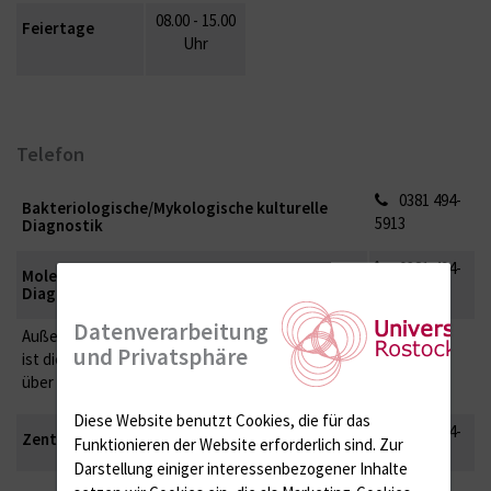
08.00 - 15.00
Feiertage
Uhr
Telefon
0381 494-
Bakteriologische/Mykologische kulturelle
5913
Diagnostik
0381 494-
Molekularbiologische/Infektionsserologische
5921
Diagnostik
Datenverarbeitung
Außerhalb der oben genannten Zeiten
und Privatsphäre
ist die
ärztliche Rufbereitschaf
erreichbar
über die
Diese Website benutzt Cookies, die für das
0381 494-
Zentrale des Klinikums
Funktionieren der Website erforderlich sind.
Zur
117
Darstellung einiger interessenbezogener Inhalte