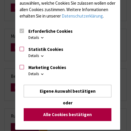
auswählen, welche Cookies Sie zulassen wollen oder
Mehr Infos
allen Cookies zustimmen. Weitere Informationen
erhalten Sie in unserer
Datenschutzerklärung
.
Erforderliche Cookies
Materialtransportgefäße
Details
Mehr Infos
Statistik Cookies
Details
Marketing Cookies
Details
Bearbeitungszeiten
Mehr Infos
Eigene Auswahl bestätigen
oder
Alle Cookies bestätigen
Rufbereitschaft/Notfalldiagnostik
Mehr Infos