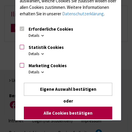
auswählen, welche Cookies Sie zulassen wollen oder
allen Cookies zustimmen. Weitere Informationen
Ilias
erhalten Sie in unserer
Datenschutzerklärung
.
Mehr Infos
Erforderliche Cookies
Details
Statistik Cookies
Details
Marketing Cookies
Details
Universität Rostock
Eigene Auswahl bestätigen
Besuchen Sie uns
oder
Facebook
Instagram
YouTube
LinkedIn
Xing
Alle Cookies bestätigen
Intranet
Login (für Studenten)
Impressum