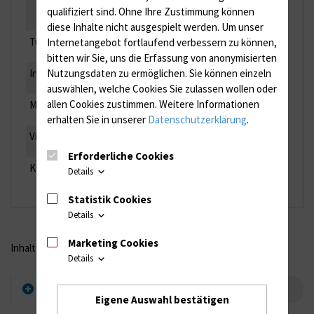
0381 494-5913
qualifiziert sind. Ohne Ihre Zustimmung können
diese Inhalte nicht ausgespielt werden.
Um unser
Tuberkulose Diagnostik
0381 494-5935
Internetangebot fortlaufend verbessern zu können,
bitten wir Sie, uns die Erfassung von anonymisierten
Nutzungsdaten zu ermöglichen.
Sie können einzeln
Infektionsserologie
0381 494-5933
auswählen, welche Cookies Sie zulassen wollen oder
allen Cookies zustimmen. Weitere Informationen
Molekulare Diagnostik
0381 494-5934
erhalten Sie in unserer
Datenschutzerklärung
.
Virologische Diagnostik
0381 494-5921
Erforderliche Cookies
Krankenhaushygiene
0381 494-5797
Details
Statistik Cookies
Details
Marketing Cookies
Inhaltsverzeichnis
Details
Routinediagnostik
Eigene Auswahl bestätigen