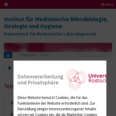
Menü
Institut für Medizinische Mikrobiologie,
Virologie und Hygiene
Department für Medizinische Labordiagnostik
Diagnostik
Telefon
Telefon
Datenverarbeitung
und Privatsphäre
Telefonische Erreichbarkeit
Diese Website benutzt Cookies, die für das
Bakteriologische kulturelle Diagnostik
0381 494-5913
Funktionieren der Website erforderlich sind.
Zur
Darstellung einiger interessenbezogener Inhalte
Kulturelle Pilzdiagnostik
0381 494-5937
setzen wir Cookies ein, die als Marketing-Cookies