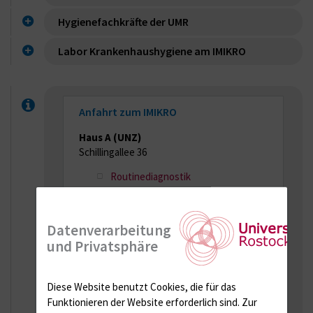
Hygienefachkräfte der UMR
Labor Krankenhaushygiene am IMIKRO
Anfahrt zum IMIKRO
Haus A (UNZ)
Schillingallee 36
Routinediagnostik
Haus Z
Datenverarbeitung
Schillingallee 70
und Privatsphäre
Krankenhaushygiene
Forschung
Diese Website benutzt Cookies, die für das
Funktionieren der Website erforderlich sind.
Zur