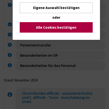
Pflege-/ Behandlungs- und
Eigene Auswahl bestätigen
Untersuchungsgeräte u.- Hilfsmittel
(Medizinprodukte)
oder
Abfallentsorgung
Alle Cookies bestätigen
Flächendesinfektion
Patiententransfer
Besonderheiten im OP
Besonderheiten für das Personal
Stand: November 2024
Clostridioides difficile - assoziierte Kolitis
und C. difficile - Toxin - Ausscheidung im
Stuhl