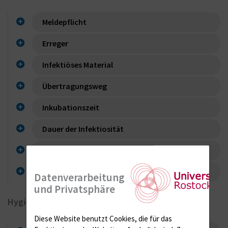
Meldepflicht
Erreger
Infektiöses Material
Übertragungsweg
Inkubationszeit
Dauer der Infektiosität
Diagnostik (zum Erstnachweis bzw. Verlauf)
Ein klinisch schwerer Verlauf liegt vor, wenn
Datenverarbeitung
und Privatsphäre
Hygienemaßnahmen/Schutzmaßnahmen
Diese Website benutzt Cookies, die für das