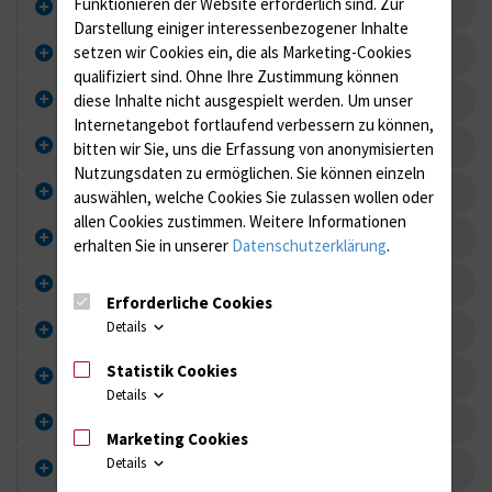
Funktionieren der Website erforderlich sind.
Zur
Isolierung
Darstellung einiger interessenbezogener Inhalte
setzen wir Cookies ein, die als Marketing-Cookies
Entisolierung
qualifiziert sind. Ohne Ihre Zustimmung können
Kontaktpatienten
diese Inhalte nicht ausgespielt werden.
Um unser
Internetangebot fortlaufend verbessern zu können,
Besucher
bitten wir Sie, uns die Erfassung von anonymisierten
Nutzungsdaten zu ermöglichen.
Sie können einzeln
Ambulanter Bereich/Aufwachraum
auswählen, welche Cookies Sie zulassen wollen oder
allen Cookies zustimmen. Weitere Informationen
Händedesinfektion
erhalten Sie in unserer
Datenschutzerklärung
.
Einmalhandschuhe
Erforderliche Cookies
Details
Schutzkittel
Statistik Cookies
Mund–Nasen-Schutz/Schutzbrille
Details
Wäscheentsorgung
Marketing Cookies
Details
Geschirr