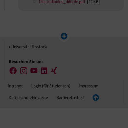
Clostridioides_difficile.pdf
[44 KB]
Universität Rostock
Besuchen Sie uns
Facebook
Instagram
YouTube
LinkedIn
Xing
Intranet
Login (für Studenten)
Impressum
Datenschutzhinweise
Barrierefreiheit