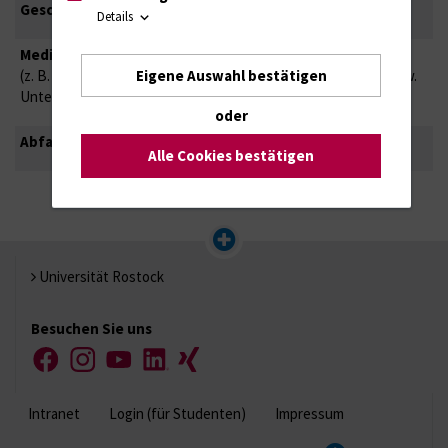
Geschirr
Standard
Details
Medizinprodukte
Patientenbezogen einsetzen.
Eigene Auswahl bestätigen
(z. B. Pflege-
Nach Gebrauch aufbereiten bzw.
Untersuchungsmaterial)
entsorgen.
oder
Abfall
Normale Entsorgung
Alle Cookies bestätigen
Universität Rostock
Besuchen Sie uns
Facebook
Instagram
YouTube
LinkedIn
Xing
Intranet
Login (für Studenten)
Impressum