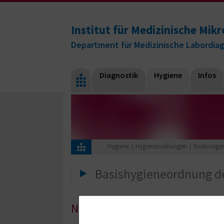
Institut für Medizinische Mikr
Department für Medizinische Labordia
Diagnostik
Hygiene
Infos
Hygiene
Hygieneordnungen
Narkoseger
Basishygieneordnung d
Narkosegeräte