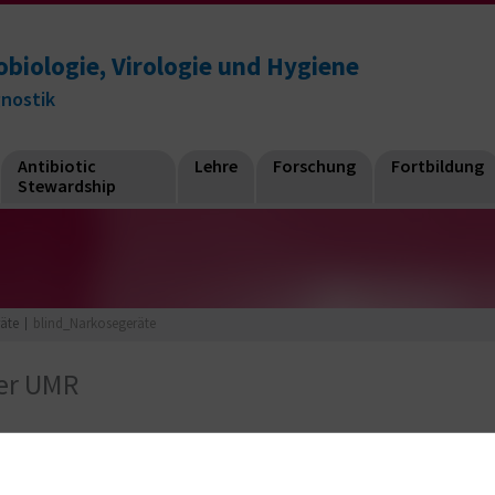
obiologie, Virologie und Hygiene
gnostik
Antibiotic
Lehre
Forschung
Fortbildung
Stewardship
äte
blind_Narkosegeräte
er UMR