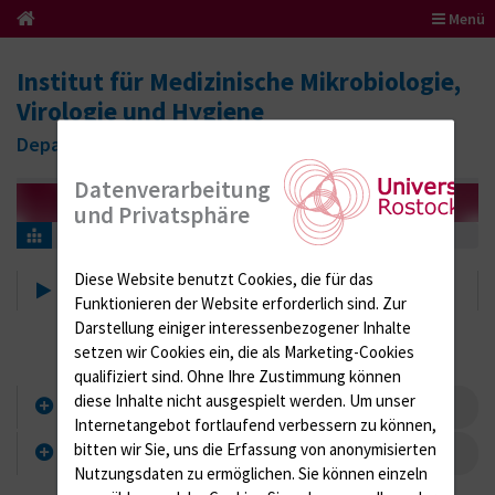
Menü
Institut für Medizinische Mikrobiologie,
Virologie und Hygiene
Department für Medizinische Labordiagnostik
Datenverarbeitung
und Privatsphäre
Hygiene
Hygienefachkräfte
blind_UNZ_ZR
Diese Website benutzt Cookies, die für das
blind_UNZ_ZR
Funktionieren der Website erforderlich sind.
Zur
Darstellung einiger interessenbezogener Inhalte
setzen wir Cookies ein, die als Marketing-Cookies
qualifiziert sind. Ohne Ihre Zustimmung können
diese Inhalte nicht ausgespielt werden.
Um unser
Angiographie
Internetangebot fortlaufend verbessern zu können,
bitten wir Sie, uns die Erfassung von anonymisierten
Röntgen/Sonographie
Nutzungsdaten zu ermöglichen.
Sie können einzeln