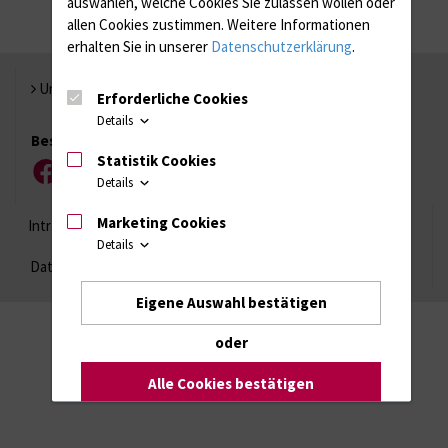
auswählen, welche Cookies Sie zulassen wollen oder
allen Cookies zustimmen. Weitere Informationen
erhalten Sie in unserer
Datenschutzerklärung
.
Universität Rostock
Erforderliche Cookies
Details
Besuchen Sie uns
Statistik Cookies
Facebook
Instagram
YouTube
LinkedIn
Xing
Details
Marketing Cookies
Intranet
Login (für Studenten)
Impressum
Details
Datenschutzhinweise
Barrierefreiheit
Eigene Auswahl bestätigen
oder
Alle Cookies bestätigen