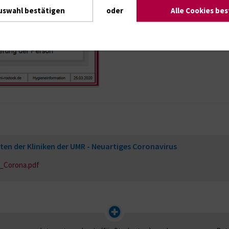
uswahl bestätigen
oder
Alle Cookies be
n der Kliniken der UMR - Neuartiges Coronavirus
_Corona.pdf