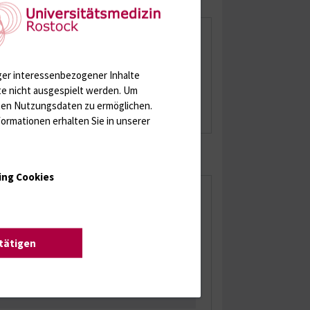
Di.
Mi.
Do.
Fr.
Sa.
So.
1
1
x
x
x
x
x
x
ger interessenbezogener Inhalte
te nicht ausgespielt werden.
Um
rten Nutzungsdaten zu ermöglichen.
ormationen erhalten Sie in unserer
ing Cookies
stätigen