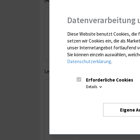
(Auszug
zeitliches Bearbeitungsschema
IMIKRO)
Erreger
Nachweisart
Datenverarbeitung 
Dermatophyten
Kultur
Diese Website benutzt Cookies, die f
setzen wir Cookies ein, die als Marke
unser Internetangebot fortlaufend v
Aktualisiert: Januar 2025
Sie können einzeln auswählen, welche
Datenschutzerklärung
.
Legende Wochentage
Erforderliche Cookies
Details
Symbol
Erklärung
x
Bearbeitung der Materialien b
(die Bearbeitungszeiten variie
Eigene A
1
x
Bearbeitung der Materialien b
(die Bearbeitungszeiten variie