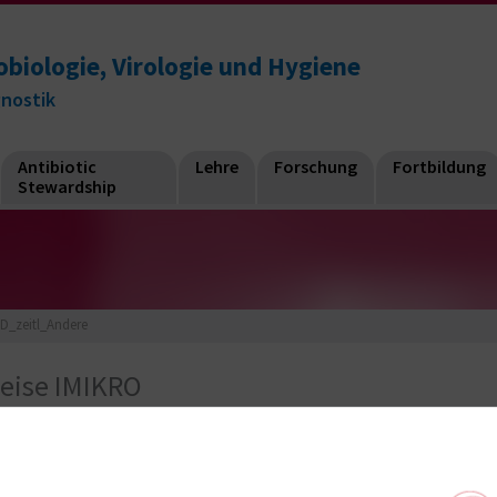
obiologie, Virologie und Hygiene
gnostik
Antibiotic
Lehre
Forschung
Fortbildung
Stewardship
D_zeitl_Andere
weise IMIKRO