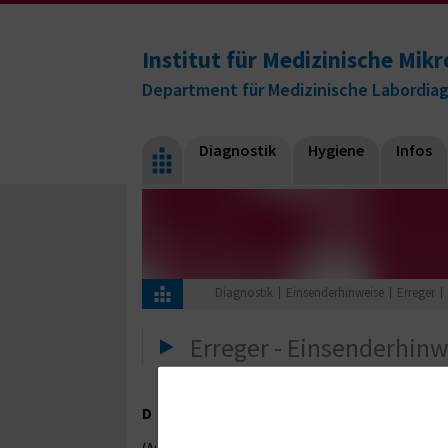
Institut für Medizinische Mikr
Department für Medizinische Labordia
Diagnostik
Hygiene
Infos
Diagnostik
Einsenderhinweise
Erreger
Erreger - Einsenderhin
D