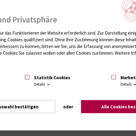
Geeignete Materialien
Mo.
und Privatsphäre
Hautanhang, Gew., Nagelgesch.
x
ür das Funktionieren der Website erforderlich sind.
Zur Darstellung eini
ting-Cookies qualifiziert sind. Ohne Ihre Zustimmung können diese Inhal
erbessern zu können, bitten wir Sie, uns die Erfassung von anonymisie
 Cookies Sie zulassen wollen oder allen Cookies zustimmen. Weitere Inf
Statistik Cookies
Market
Details
Details
ei Probeneingang
bis 18:00 Uhr
ren methodenbedingt zwischen 0,5 h bis 28 d)
uswahl bestätigen
oder
Alle Cookies be
ei Probeneingang
bis 10:30 Uhr
ren methodenbedingt zwischen 0,5 h bis 28 d)