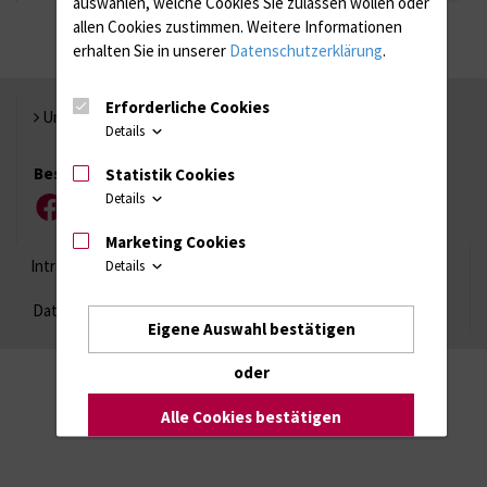
auswählen, welche Cookies Sie zulassen wollen oder
allen Cookies zustimmen. Weitere Informationen
erhalten Sie in unserer
Datenschutzerklärung
.
Erforderliche Cookies
Universität Rostock
Details
Besuchen Sie uns
Statistik Cookies
Details
Facebook
Instagram
YouTube
LinkedIn
Xing
Marketing Cookies
Intranet
Login (für Studenten)
Impressum
Details
Datenschutzhinweise
Barrierefreiheit
Eigene Auswahl bestätigen
oder
Alle Cookies bestätigen