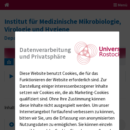
Menü
Institut für Medizinische Mikrobiologie,
Virologie und Hygiene
Department für Medizinische Labordiagnostik
Datenverarbeitung
und Privatsphäre
Forschung
blind_Forschung_unten
Diese Website benutzt Cookies, die für das
blind_Forschung_unten
Funktionieren der Website erforderlich sind.
Zur
Darstellung einiger interessenbezogener Inhalte
setzen wir Cookies ein, die als Marketing-Cookies
qualifiziert sind. Ohne Ihre Zustimmung können
diese Inhalte nicht ausgespielt werden.
Um unser
Inhaltsverzeichnis
Internetangebot fortlaufend verbessern zu können,
bitten wir Sie, uns die Erfassung von anonymisierten
Nutzungsdaten zu ermöglichen.
Sie können einzeln
Forschung