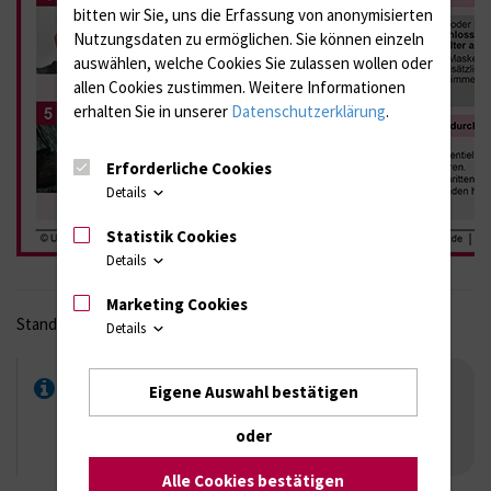
bitten wir Sie, uns die Erfassung von anonymisierten
Nutzungsdaten zu ermöglichen.
Sie können einzeln
auswählen, welche Cookies Sie zulassen wollen oder
allen Cookies zustimmen. Weitere Informationen
erhalten Sie in unserer
Datenschutzerklärung
.
Erforderliche Cookies
Details
Statistik Cookies
Details
Marketing Cookies
Stand: September 2025
Details
An- und Ablegen der Persönlichen
Eigene Auswahl bestätigen
Schutzausrüstung (PSA)
oder
PSA_AnAblegen.pdf
Alle Cookies bestätigen