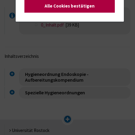
Alle Cookies bestätigen
Inhalt Aufbereitungskompendium
0_Inhalt.pdf
[39 KB]
Inhaltsverzeichnis
Hygieneordnung Endoskopie -
Aufbereitungskompendium
Spezielle Hygieneordnungen
Universität Rostock