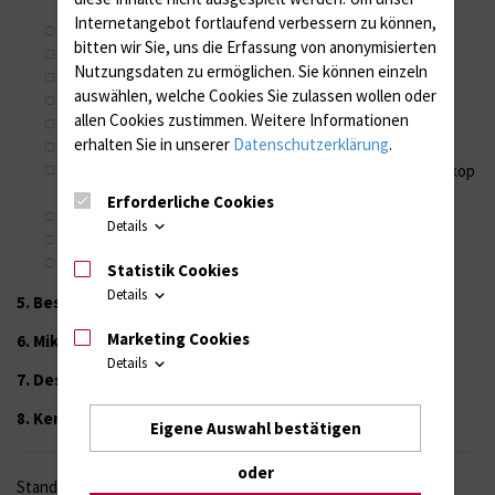
Internetangebot fortlaufend verbessern zu können,
Allgemeines
bitten wir Sie, uns die Erfassung von anonymisierten
Vorsichtsmaßnahmen für das Personal
Nutzungsdaten zu ermöglichen.
Sie können einzeln
Vorreinigung am Arbeitsplatz
auswählen, welche Cookies Sie zulassen wollen oder
Dichtigkeitstest
allen Cookies zustimmen. Weitere Informationen
Vorreinigung
erhalten Sie in unserer
Datenschutzerklärung
.
Spülen
Bestücken des Reinigungs-Desinfektions-Gerät-Endoskop
(RDG-E)
Erforderliche Cookies
Entnahme des Endoskops aus dem RDG-E
Details
Trocknung und Lagerung
Mikrobiologische Überprüfung der Endoskope
Statistik Cookies
Details
5. Bestandsverzeichnis Medizinprodukte
Marketing Cookies
6. Mikrobiologische Überprüfung
Details
7. Desinfektionspläne
8. Kenntnisnahme/Unterschriften
Eigene Auswahl bestätigen
oder
Stand: Oktober 2025