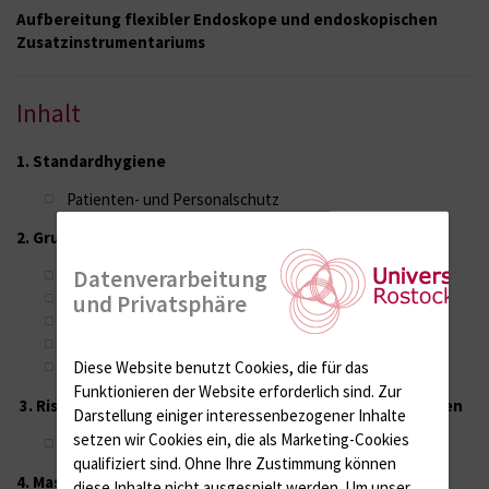
Aufbereitung flexibler Endoskope und endoskopischen
Zusatzinstrumentariums
Inhalt
1. Standardhygiene
Patienten- und Personalschutz
2. Grundlegende Regelungen
Datenverarbeitung
Aufbereitung
Aufbereitungsraum
und Privatsphäre
Transport
Havarie
CJK-Verdacht
Diese Website benutzt Cookies, die für das
Funktionieren der Website erforderlich sind.
Zur
3. Risikobewertung und Einstufung von Medizinprodukten
Darstellung einiger interessenbezogener Inhalte
setzen wir Cookies ein, die als Marketing-Cookies
Endoskopie und Bronchoskopie
qualifiziert sind. Ohne Ihre Zustimmung können
4. Maschinelle Aufbereitung von Endoskopen
diese Inhalte nicht ausgespielt werden.
Um unser