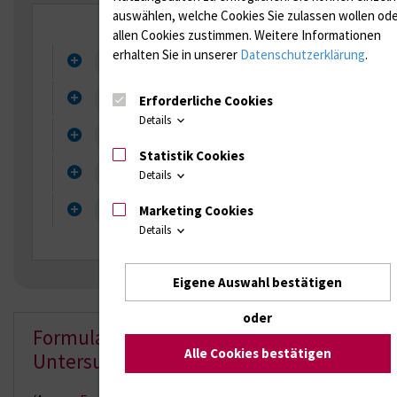
auswählen, welche Cookies Sie zulassen wollen od
allen Cookies zustimmen. Weitere Informationen
erhalten Sie in unserer
Datenschutzerklärung
.
Erklärung Symbole Wochentage
Geeignete Materialien
Erforderliche Cookies
Details
Mögliche Materialien
Statistik Cookies
Nachweisart
Details
Hinweis Versand
Marketing Cookies
Details
Eigene Auswahl bestätigen
oder
Formular Erregerspezifischer
Alle Cookies bestätigen
Untersuchungsschein