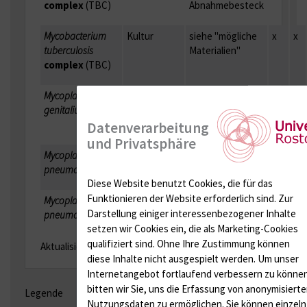
complex
(TBC)
Abnahmebesteck
Mycobacterium
Kultur
siehe "mögliche
x
x
tuberculosis
Materialien"
complex
(TBC)
Mycoplasmoides
PCR
Cervixabstr.,
x
genitalium
Urethraabstr.,
Erststr.-Ur.
Datenverarbeitung
und Privatsphäre
Mycoplasmoides
AK
Ser.
pneumoniae
Diese Website benutzt Cookies, die für das
Funktionieren der Website erforderlich sind.
Zur
Mycoplasmoides
PCR
AWM
x
x
Darstellung einiger interessenbezogener Inhalte
pneumoniae
setzen wir Cookies ein, die als Marketing-Cookies
qualifiziert sind. Ohne Ihre Zustimmung können
Aktualisiert: April 2026
diese Inhalte nicht ausgespielt werden.
Um unser
Internetangebot fortlaufend verbessern zu könne
bitten wir Sie, uns die Erfassung von anonymisiert
Legende
Nutzungsdaten zu ermöglichen.
Sie können einzeln