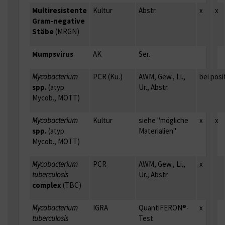
Multiresistente
Kultur
Abstr.
x
x
Gram-negative
Stäbe
(MRGN)
Mumpsvirus
AK
Ser.
Mycobacterium
PCR (Ku.)
AWM, Gew., Li.,
bei posi
spp.
(atyp.
Ur., Abstr.
Mycob., MOTT)
Mycobacterium
Kultur
siehe "mögliche
x
x
spp.
(atyp.
Materialien"
Mycob., MOTT)
Mycobacterium
PCR
AWM, Gew., Li.,
x
tuberculosis
Ur., Abstr.
complex
(TBC)
Mycobacterium
IGRA
QuantiFERON®-
x
tuberculosis
Test