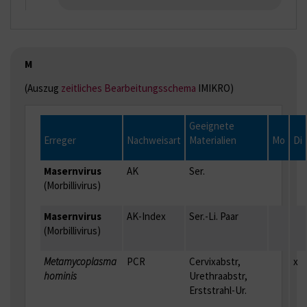
M
(Auszug
zeitliches Bearbeitungsschema
IMIKRO)
Geeignete
Erreger
Nachweisart
Materialien
Mo
Di
Masernvirus
AK
Ser.
(Morbillivirus)
Masernvirus
AK-Index
Ser.-Li. Paar
(Morbillivirus)
Metamycoplasma
PCR
Cervixabstr,
x
hominis
Urethraabstr,
Erststrahl-Ur.