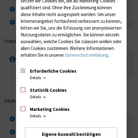
setzen wir Cookies ein, die als Marketing-Cookies
qualifiziert sind. Ohne Ihre Zustimmung können
Offene Absaugung
diese Inhalte nicht ausgespielt werden.
Um unser
Internetangebot fortlaufend verbessern zu können,
Aufbereitungs-/Wechselrhythmen
bitten wir Sie, uns die Erfassung von anonymisierten
Nutzungsdaten zu ermöglichen.
Sie können einzeln
Stand: Oktober 2025
auswählen, welche Cookies Sie zulassen wollen oder
allen Cookies zustimmen. Weitere Informationen
erhalten Sie in unserer
Datenschutzerklärung
.
Absaugung
Absaugung.pdf
[100 KB]
Erforderliche Cookies
Details
Statistik Cookies
Details
Inhaltsverzeichnis
Marketing Cookies
Details
Basishygieneordnung (BHO)
Sektion Hygiene
Eigene Auswahl bestätigen