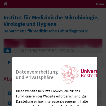
Menü
Institut für Medizinische Mikrobiologie,
Virologie und Hygiene
Department für Medizinische Labordiagnostik
Hygiene
Hygieneordnungen
Absaugung
Basishygieneordnung der UMR
Datenverarbeitung
und Privatsphäre
Absaugung
Diese Website benutzt Cookies, die für das
Allgemeines
Funktionieren der Website erforderlich sind.
Zur
Darstellung einiger interessenbezogener Inhalte
Geschlossene Absaugung