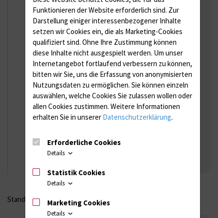
Funktionieren der Website erforderlich sind.
Zur
Gesamtleitung MTRA
Darstellung einiger interessenbezogener Inhalte
setzen wir Cookies ein, die als Marketing-Cookies
Physiotherapeuten
qualifiziert sind. Ohne Ihre Zustimmung können
Leitende Physiotherapeuten
diese Inhalte nicht ausgespielt werden.
Um unser
Internetangebot fortlaufend verbessern zu können,
Tochtergesellschaften der UMR
bitten wir Sie, uns die Erfassung von anonymisierten
Jeweilige Geschäftsführung
Nutzungsdaten zu ermöglichen.
Sie können einzeln
auswählen, welche Cookies Sie zulassen wollen oder
Mit ihrer/seiner Unterschrift bestätigt jede/jeder
allen Cookies zustimmen. Weitere Informationen
Mitarbeiterin/Mitarbeiter, dass sie/er den Inhalt
erhalten Sie in unserer
Datenschutzerklärung
.
der Hygieneordnung zur Kenntnis genommen hat.
Sie/er bestätigt weiterhin, dass sie/er alle zum
Erforderliche Cookies
Verständnis notwendigen Erläuterungen
Details
angefordert und erhalten hat.
Statistik Cookies
Details
Stand: Oktober 2022
Marketing Cookies
Details