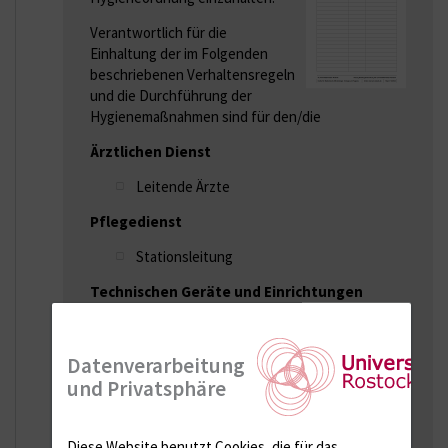
Verantwortlich für die
Einhaltung der im Folgenden
beschriebenen Verhaltensregeln
und die Durchführung der
Hygienemaßnahmen sind für den/die
Ärztlichen Dienst
Leitende Ärzte
Pflegedienst
Stationsleitung
Technischen Geräte und Einrichtungen
Leitende Ärzte der operativ tätigen
Fachabteilungen bzw.
Datenverarbeitung
Geschäftsbereich Bau/Betriebs- und
und Privatsphäre
Medizintechnik / Fachbereich
Medizintechnik
Medizinisch radiologischen Assistenten
Diese Website benutzt Cookies, die für das