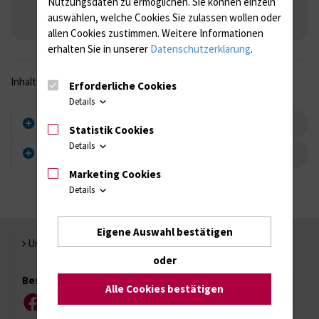
Nutzungsdaten zu ermöglichen.
Sie können einzeln
MRSA-Sanierung und Folgeabstriche
auswählen, welche Cookies Sie zulassen wollen oder
Therapiebegleithunde
allen Cookies zustimmen. Weitere Informationen
erhalten Sie in unserer
Datenschutzerklärung
.
Inhaltsverzeichnis
Erforderliche Cookies
Details
Basishygieneordnung (BHO)
Statistik Cookies
Details
Sektion Hygiene
Marketing Cookies
Details
Eigene Auswahl bestätigen
Universität Rostock
oder
Besuchen Sie uns
Alle Cookies bestätigen
Facebook
Instagram
YouTube
LinkedIn
Xing