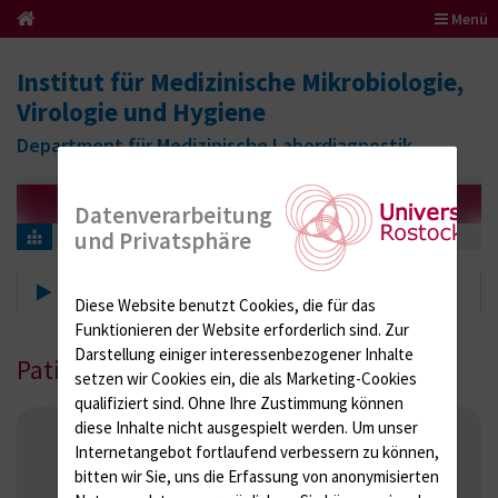
Menü
Institut für Medizinische Mikrobiologie,
Virologie und Hygiene
Department für Medizinische Labordiagnostik
Datenverarbeitung
und Privatsphäre
Hygiene
Hygieneordnungen
Patienteninformationen
Basishygieneordnung der UMR
Diese Website benutzt Cookies, die für das
Funktionieren der Website erforderlich sind.
Zur
Darstellung einiger interessenbezogener Inhalte
Patienteninformationen der Hygiene
setzen wir Cookies ein, die als Marketing-Cookies
qualifiziert sind. Ohne Ihre Zustimmung können
diese Inhalte nicht ausgespielt werden.
Um unser
Cystischer Fibrose (Mukoviszidose)
Internetangebot fortlaufend verbessern zu können,
Häusliche Isolierung bei COVID-19-Erkrankung
bitten wir Sie, uns die Erfassung von anonymisierten
MRE-Patienteninfo (DE, EN, UA, TR, RU, AE)