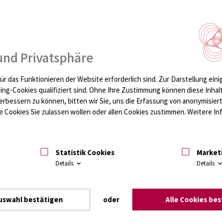
hvorhänge aus Textil
ck.de
und Privatsphäre
ür das Funktionieren der Website erforderlich sind.
Zur Darstellung eini
ting-Cookies qualifiziert sind. Ohne Ihre Zustimmung können diese Inhal
erbessern zu können, bitten wir Sie, uns die Erfassung von anonymisie
 Cookies Sie zulassen wollen oder allen Cookies zustimmen. Weitere Inf
Station, nach Anmeldung des Auftrages an die UMR-Wäscheversorgung
e Säcke aus Plastik verpackt werden (Achtung – keine blauen oder schw
Statistik Cookies
Market
n Sacks bei Abholung
Details
Details
l vermerken und diesen von außen gut sichtbar in den Sack stecken:
uswahl bestätigen
oder
Alle Cookies be