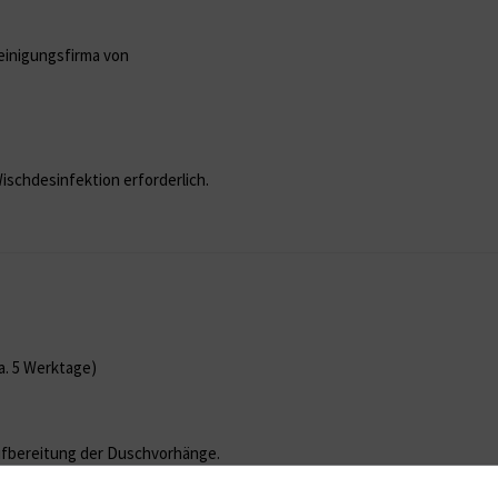
einigungsfirma von
Wischdesinfektion erforderlich.
a. 5 Werktage)
 Aufbereitung der Duschvorhänge.