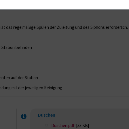
st das regelmäßige Spülen der Zuleitung und des Siphons erforderlich.
r Station befinden
enten auf der Station
ndung mit der jeweiligen Reinigung
Duschen
Duschen.pdf
[33 KB]