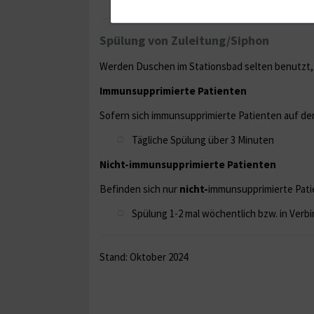
Spülung von Zuleitung/Siphon
Werden Duschen im Stationsbad selten benutzt, i
Immunsupprimierte Patienten
Sofern sich immunsupprimierte Patienten auf de
Tägliche Spülung über 3 Minuten
Nicht-immunsupprimierte Patienten
Befinden sich nur
nicht-
immunsupprimierte Pati
Spülung 1-2 mal wöchentlich bzw. in Verbi
Stand: Oktober 2024