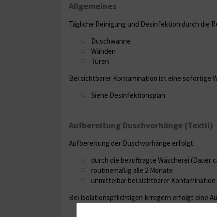
Allgemeines
Tägliche Reinigung und Desinfektion durch die R
Duschwanne
Wänden
Türen
Bei sichtbarer Kontamination ist eine sofortige 
Siehe Desinfektionsplan
Aufbereitung Duschvorhänge (Textil)
Aufbereitung der Duschvorhänge erfolgt:
durch die beauftragte Wäscherei (Dauer c
routinemäßig alle 2 Monate
unmittelbar bei sichtbarer Kontamination
Bei Isolationspflichtigen Erregern erfolgt eine