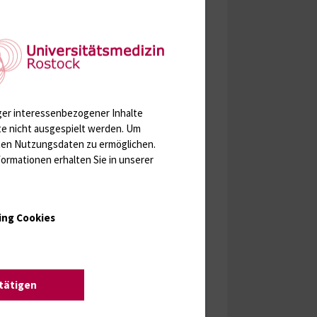
ger interessenbezogener Inhalte
te nicht ausgespielt werden.
Um
rten Nutzungsdaten zu ermöglichen.
ormationen erhalten Sie in unserer
, durch beauftragte Wäscherei abgeholt
arzen Müllsäcke!)
ing Cookies
stätigen