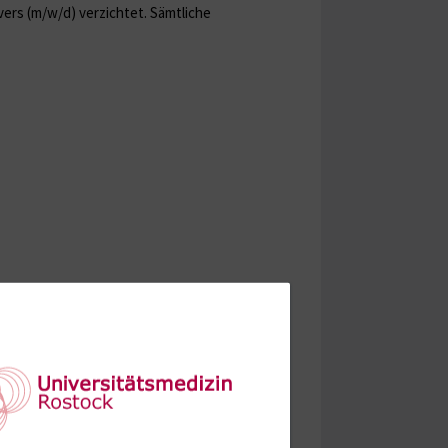
ers (m/w/d) verzichtet. Sämtliche
pie)
 den Mitarbeitern bei der Wahrnehmung ihrer