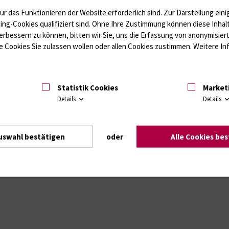
ür das Funktionieren der Website erforderlich sind.
Zur Darstellung eini
gVO M-V
allen
in der Einrichtung tätigen
Personen
, soweit sie den Hygie
ting-Cookies qualifiziert sind. Ohne Ihre Zustimmung können diese Inhal
e Inhaltsverzeichnis der BHO – dort Zuordnung der Bestandteile zu den
erbessern zu können, bitten wir Sie, uns die Erfassung von anonymisie
überarbeitet.
 Cookies Sie zulassen wollen oder allen Cookies zustimmen. Weitere Inf
verpflichtet
.
orgesetzten/Leitungen bei Aufnahme der Beschäftigung bzw. nach jeder
d vom Mitarbeiter unterzeichnen zu lassen.
Statistik Cookies
Market
Details
Details
anderer Gesetze und Verordnungen zu diesem Thema) wenden Sie sich b
uswahl bestätigen
oder
Alle Cookies be