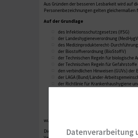
Aus Gründen der besseren Lesbarkeit wird auf di
Personenbezeichnungen gelten gleichermaßen fü
Auf der Grundlage
des Infektionsschutzgesetzes (IfSG)
der Landeshygieneverordnung (MedHygV
des Medizinprodukterecht-Durchführun
der Biostoffverordnung (BioStoffV)
der Technischen Regeln für biologische A
der Technischen Regeln für Gefahrstoffe
den verbindlichen Hinweisen (GUVs) der
der LAGA (Bund/Länder-Arbeitsgemeinschaf
der Richtlinie für Krankenhaushygiene un
der Richtlinie zur Gewinnung von Blut u
der BG-Vorschriften/Unfallverhütungsvor
der Arbeitsmedizinischen Versorgungsve
und den spezifischen Bedingungen der U
wurde diese Hygieneordnung unter Einbeziehung 
Datenverarbeitung 
Die Hygieneordnung bildet die Grundlage für di
Verantwortung dienen.