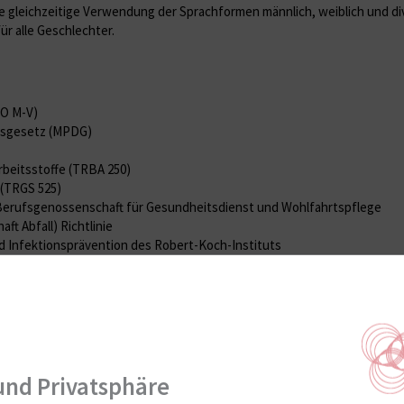
e gleichzeitige Verwendung der Sprachformen männlich, weiblich und div
r alle Geschlechter.
O M-V)
gsgesetz (MPDG)
rbeitsstoffe (TRBA 250)
 (TRGS 525)
 Berufsgenossenschaft für Gesundheitsdienst und Wohlfahrtspflege
t Abfall) Richtlinie
d Infektionsprävention des Robert-Koch-Instituts
nd Blutbestandteilen und zur Anwendung von Blutprodukten (Hämothera
schriften (BGV/UVV)
rordnung (ArbMedVV)
niversitätsmedizin Rostock
der Mitarbeiter erarbeitet.
und Privatsphäre
e praktische Durchsetzung der Belange der Krankenhaushygiene und soll