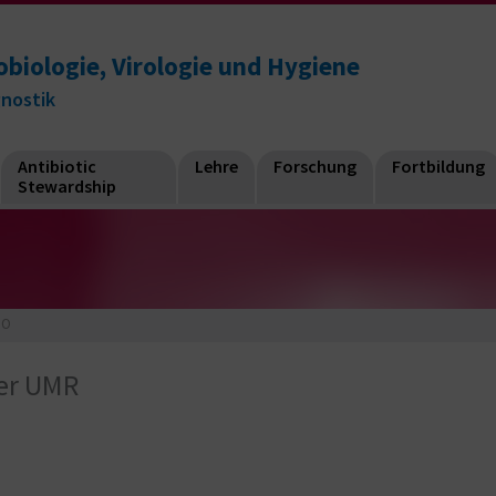
obiologie, Virologie und Hygiene
gnostik
Antibiotic
Lehre
Forschung
Fortbildung
Stewardship
HO
er UMR